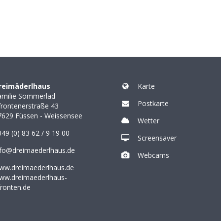
reimäderlhaus
Karte
amilie Sommerlad
Postkarte
frontenerstraße 43
7629
Füssen - Weissensee
Wetter
49 (0) 83 62 / 9 19 00
Screensaver
nfo@dreimaederlhaus.de
Webcams
ww.dreimaederlhaus.de
ww.dreimaederlhaus-
fronten.de