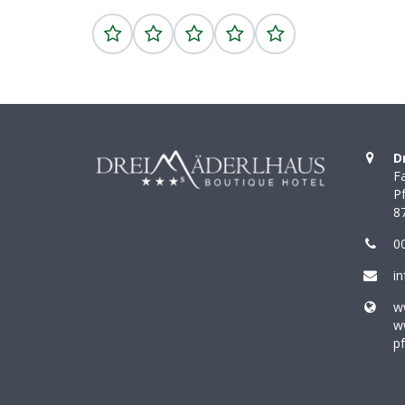
D
F
P
8
00
i
w
w
p