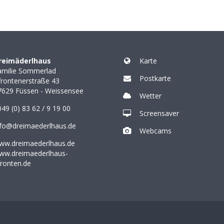
reimäderlhaus
Karte
amilie Sommerlad
Postkarte
frontenerstraße 43
7629
Füssen - Weissensee
Wetter
49 (0) 83 62 / 9 19 00
Screensaver
nfo@dreimaederlhaus.de
Webcams
ww.dreimaederlhaus.de
ww.dreimaederlhaus-
fronten.de