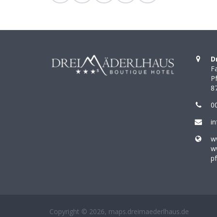
D
F
P
8
00
i
w
w
p
Copyright © 2026, maps.dreimaederlhaus.de